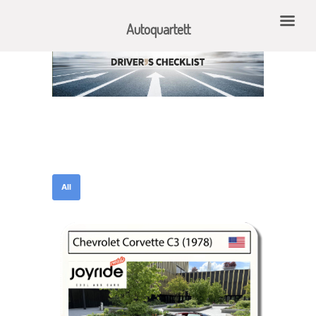
Autoquartett
All