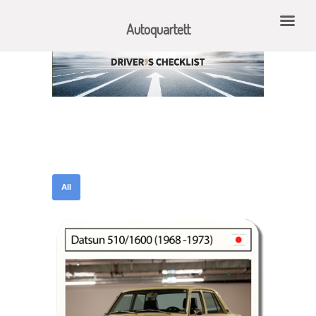
Autoquartett
All