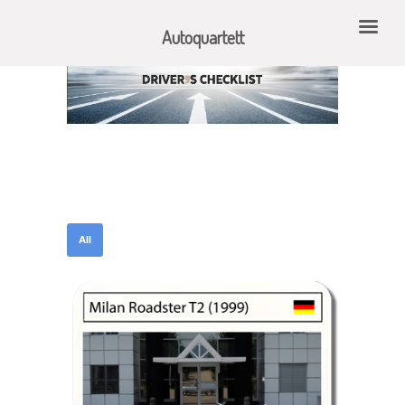
Autoquartett
All