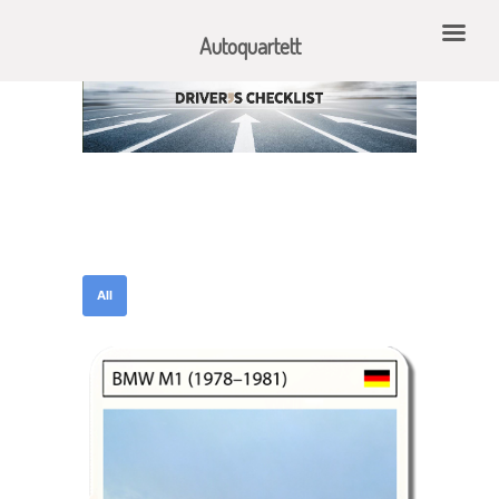
Autoquartett
All