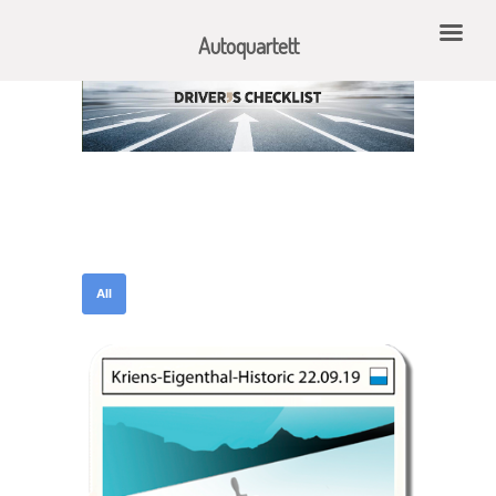
Autoquartett
All