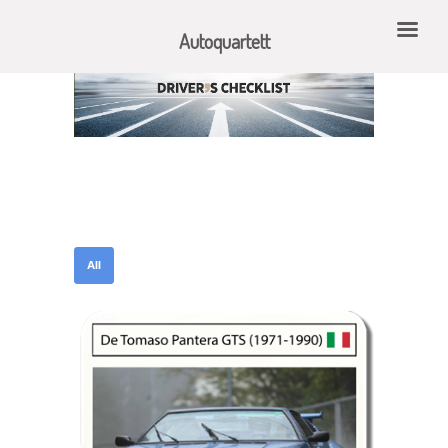
Autoquartett
All