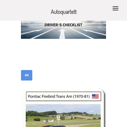
Autoquartett
All