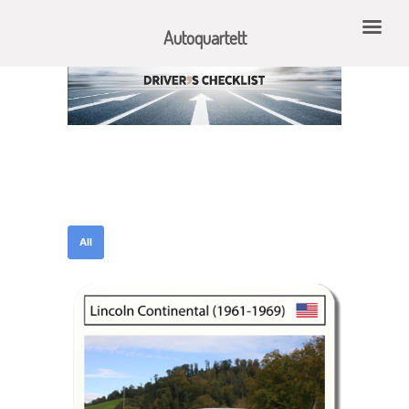
Autoquartett
All