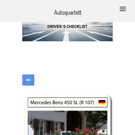
Autoquartett
All