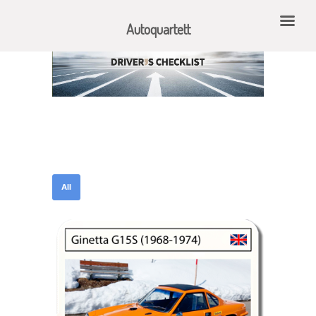
Autoquartett
All