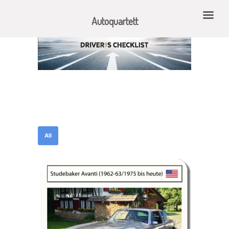
Autoquartett
All