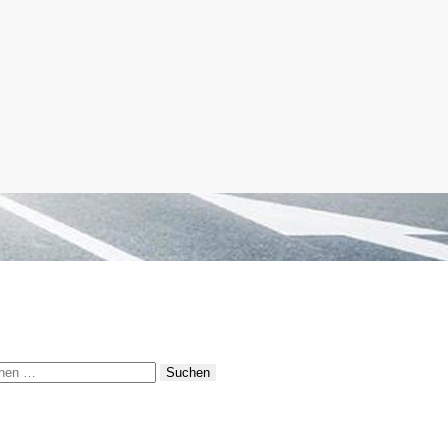
hen
: