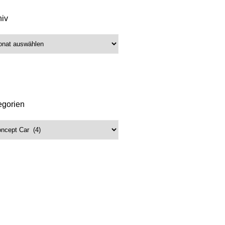
hiv
iv
egorien
gorien