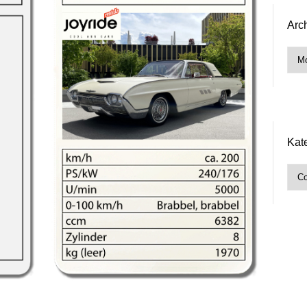
Arc
Arch
Kat
Kate