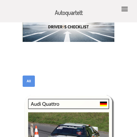
Autoquartett
All