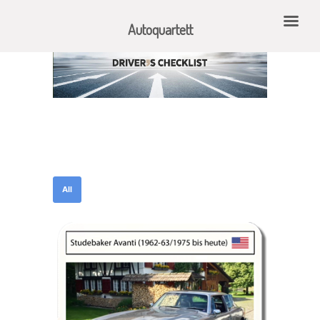
Autoquartett
All