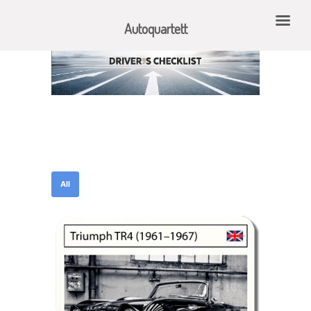
Autoquartett
All