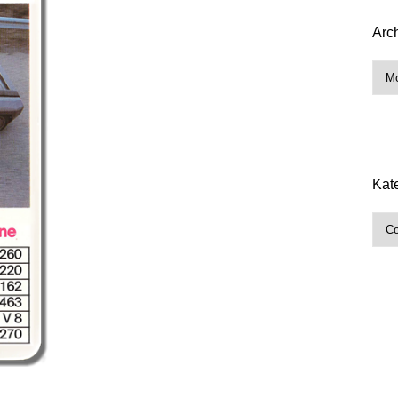
Arc
Arch
Kat
Kate