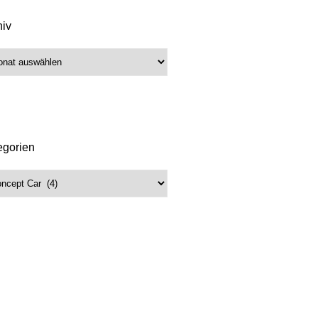
hiv
iv
egorien
gorien