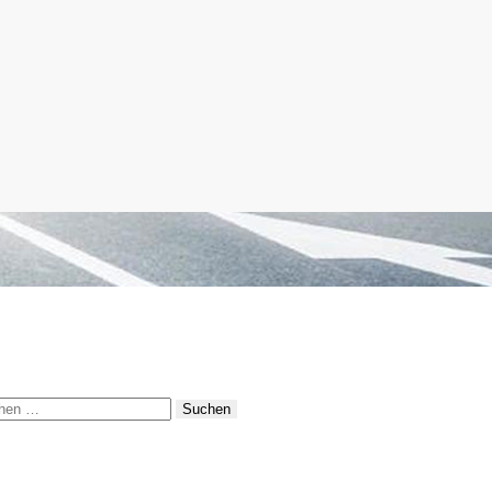
hen
: