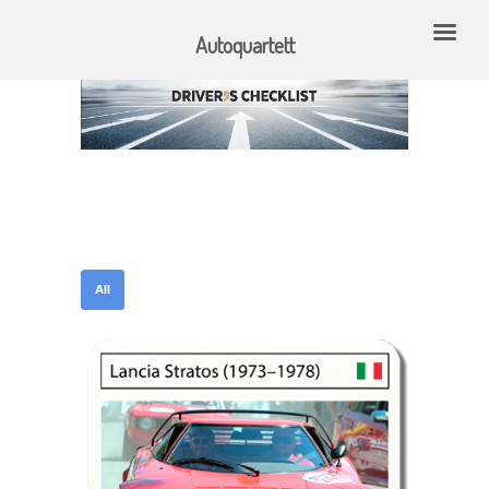
Autoquartett
All