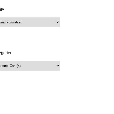
hiv
iv
egorien
gorien