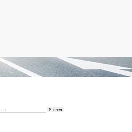
hen
: