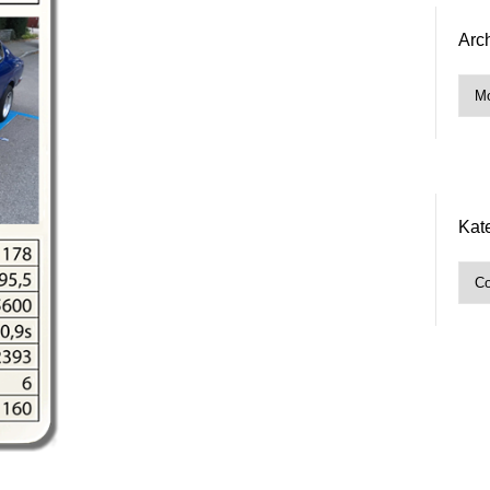
Arc
Arch
Kat
Kate