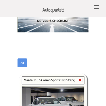
Autoquartett
All