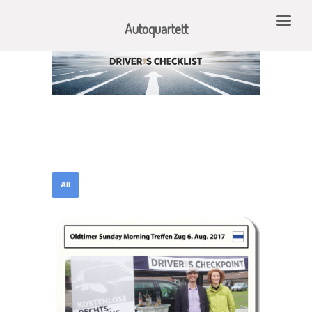
Autoquartett
All