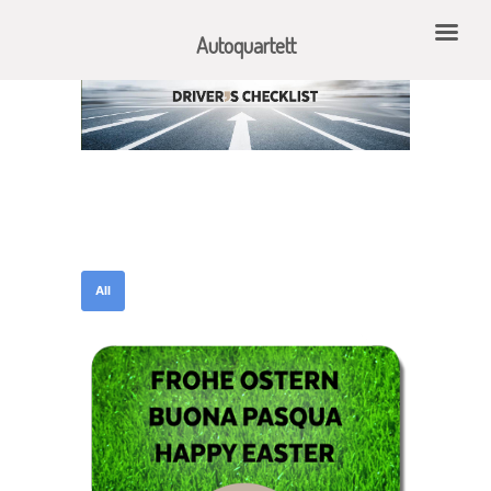
Autoquartett
All