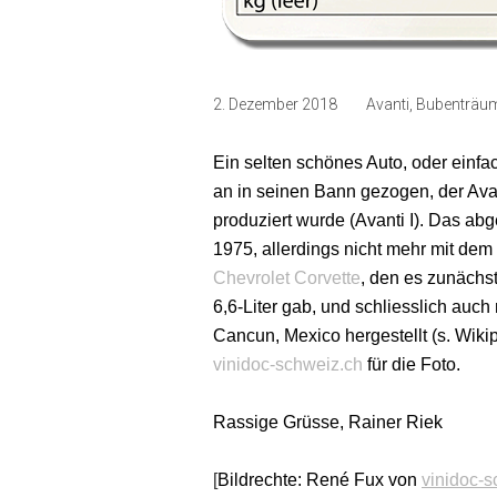
2. Dezember 2018
Avanti
,
Bubenträu
Ein selten schönes Auto, oder einfa
an in seinen Bann gezogen, der Ava
produziert wurde (Avanti I). Das abg
1975, allerdings nicht mehr mit dem
Chevrolet Corvette
, den es zunächst 
6,6-Liter gab, und schliesslich auch 
Cancun, Mexico hergestellt (s. Wik
vinidoc-schweiz.ch
für die Foto.
Rassige Grüsse, Rainer Riek
[
Bildrechte:
René Fux von
vinidoc-s